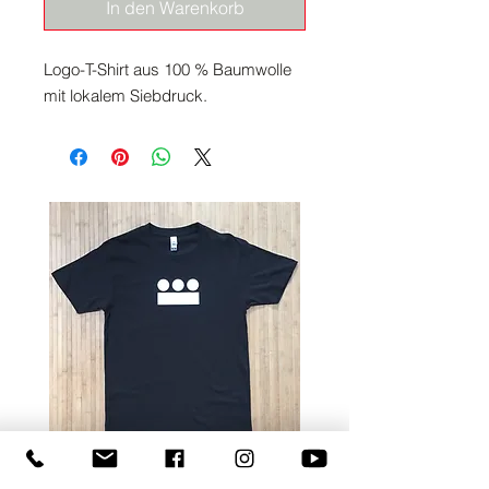
In den Warenkorb
Logo-T-Shirt aus 100 % Baumwolle
mit lokalem Siebdruck.
T-Shirt mit Kingswood-Logo
Kingswood Monster Tee